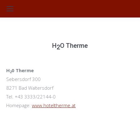
Su
H
O Therme
2
Sie befinden sich hier:
H
0 Therme
2
Sebersdorf 300
8271 Bad Waltersdorf
Tel. +43 3333/22144-0
Homepage:
www.hoteltherme.at