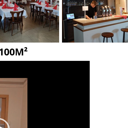
100M²