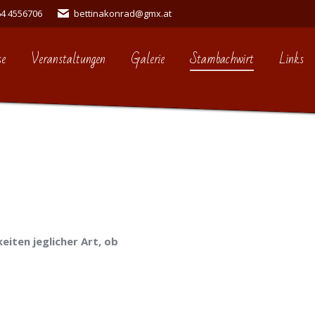
64 4556706
bettinakonrad@gmx.at
se
Veranstaltungen
Galerie
Stambachwirt
Links
eiten jeglicher Art, ob