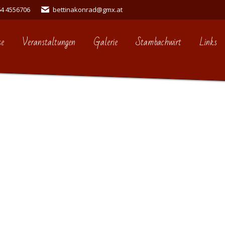
64 4556706
bettinakonrad@gmx.at
se
Veranstaltungen
Galerie
Stambachwirt
Links