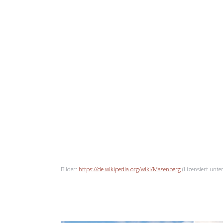
Bilder:
https://de.wikipedia.org/wiki/Masenberg
(Lizensiert unte