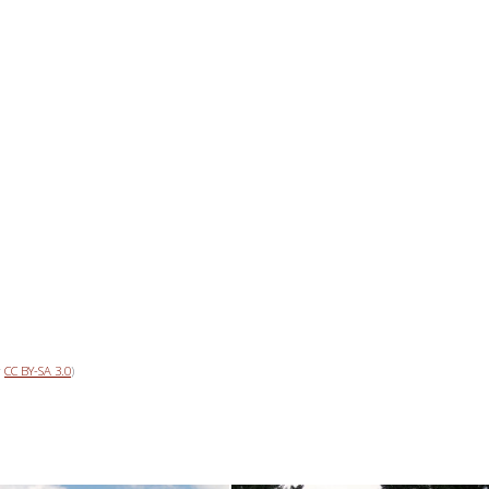
r
CC BY-SA 3.0
)