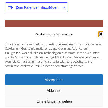
Zum Kalender hinzufügen
DETAILS
Zustimmung verwalten
Datum:
Um dir ein optimales Erlebnis zu bieten, verwenden wir Technologien wie
18. Oktober
Cookies, um Geräteinformationen zu speichern und/oder darauf
zuzugreifen. Wenn du diesen Technologien zustimmst, können wir Daten
Zeit:
wie das Surfverhalten oder eindeutige IDs auf dieser Website verarbeiten.
14:00 - 23:30
Wenn du deine Zustimmung nicht erteilst oder zurückziehst, können
bestimmte Merkmale und Funktionen beeinträchtigt werden.
Muttertagsbuffet
Adventbuffet
Akzeptieren
Ablehnen
Einstellungen ansehen